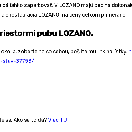
á ľahko zaparkovať. V LOZANO majú pec na dokonalú pi
e, ale reštaurácia LOZANO má ceny celkom primerané.
priestormi pubu LOZANO.
olia, zoberte ho so sebou, pošlite mu link na lístky.
h
y-stav-37753/
te sa. Ako sa to dá?
Viac TU