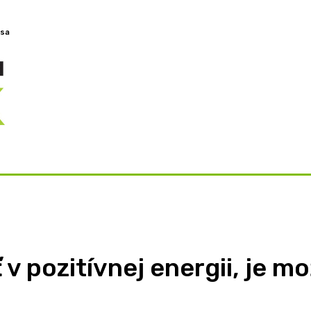
 sa
OVORY
ZAMYSLENIA
TÉMY
BLOG
O NÁS
v pozitívnej energii, je mo