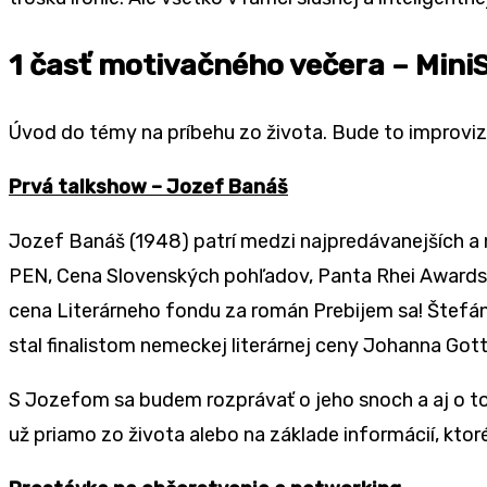
1 časť motivačného večera – Mini
Úvod do témy na príbehu zo života. Bude to improviz
Prvá talkshow – Jozef Banáš
Jozef Banáš (1948) patrí medzi najpredávanejších a n
PEN, Cena Slovenských pohľadov, Panta Rhei Awards, Č
cena Literárneho fondu za román Prebijem sa! Štefán
stal finalistom nemeckej literárnej ceny Johanna Got
S Jozefom sa budem rozprávať o jeho snoch a aj o to
už priamo zo života alebo na základe informácií, ktoré