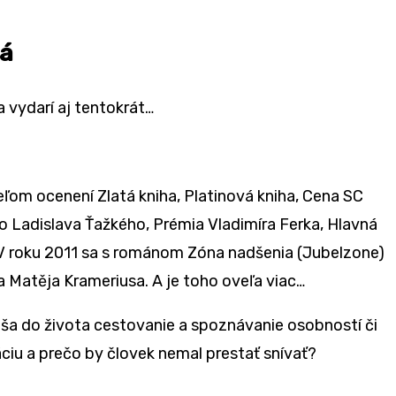
vá
 vydarí aj tentokrát…
ľom ocenení Zlatá kniha, Platinová kniha, Cena SC
ro Ladislava Ťažkého, Prémia Vladimíra Ferka, Hlavná
. V roku 2011 sa s románom Zóna nadšenia (Jubelzone)
a Matěja Krameriusa. A je toho oveľa viac…
áša do života cestovanie a spoznávanie osobností či
ráciu a prečo by človek nemal prestať snívať?