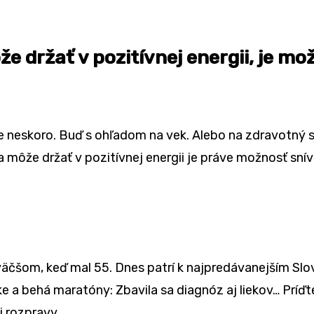
že držať v pozitívnej energii, je mo
ž je neskoro. Buď s ohľadom na vek. Alebo na zdravotný
ka môže držať v pozitívnej energii je práve možnosť snív
väčšom, keď mal 55. Dnes patrí k najpredávanejším Sl
-ke a behá maratóny: Zbavila sa diagnóz aj liekov… Príď
j rozpravy.