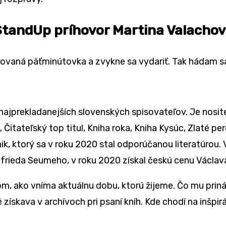
StandUp príhovor Martina Valacho
ovaná päťminútovka a zvykne sa vydariť. Tak hádam sa
ajprekladanejších slovenských spisovateľov. Je nosite
itateľský top titul, Kniha roka, Kniha Kysúc, Zlaté pe
ik, ktorý sa v roku 2020 stal odporúčanou literatúrou
tfrieda Seumeho, v roku 2020 získal českú cenu Václav
m, ako vníma aktuálnu dobu, ktorú žijeme. Čo mu prin
 získava v archívoch pri psaní kníh. Kde chodí na inšpi