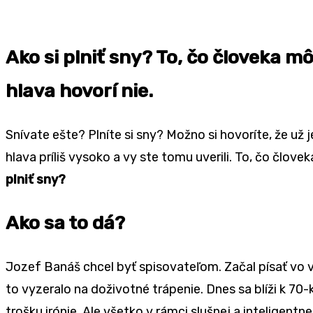
Ako si plniť sny? To, čo človeka mô
hlava hovorí nie.
Snívate ešte? Plníte si sny? Možno si hovoríte, že u
hlava príliš vysoko a vy ste tomu uverili. To, čo člove
plniť sny?
Ako sa to dá?
Jozef Banáš chcel byť spisovateľom. Začal písať vo 
to vyzeralo na doživotné trápenie. Dnes sa blíži k 70
trošku irónie. Ale všetko v rámci slušnej a inteligentne