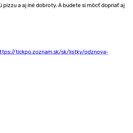
zzu a aj iné dobroty. A budete si môcť dopriať aj
ttps://tickpo.zoznam.sk/sk/listky/odznova-