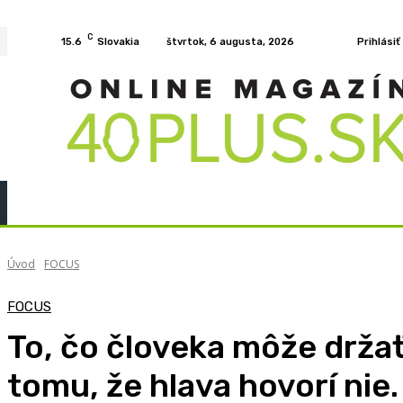
C
15.6
Slovakia
štvrtok, 6 augusta, 2026
Prihlásiť
Home
KURZY
PODCAST
PRÍBEHY
ROZH
Úvod
FOCUS
FOCUS
To, čo človeka môže držať 
tomu, že hlava hovorí nie.