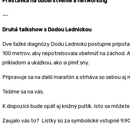
Prestávka na občerstvenie a networking
—-
Druhá talkshow s Dodou Lednickou
Dve ťažké diagnózy Dodu Lednickú postupne pripútava
100 metrov, aby nepotrebovala vbehnúť na záchod. A
príkladom a ukážkou, ako si plniť sny.
Pripravuje sa na ďalší maratón a strháva so sebou aj m
Tešíme sa na vás.
K dispozícii bude opäť aj knižný pultík. Isto sa môže
Zaujalo vás to? Lístky sú za symbolické vstupné 9,90€