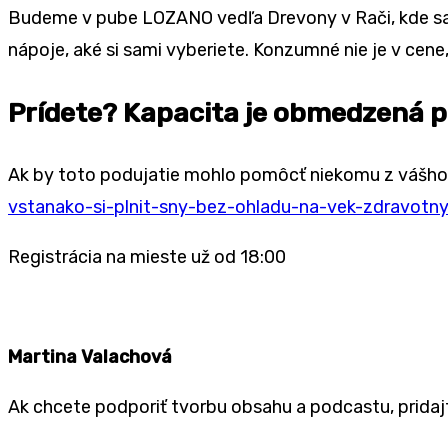
Budeme v pube LOZANO vedľa Drevony v Rači, kde sa d
nápoje, aké si sami vyberiete. Konzumné nie je v cen
Prídete?
Kapacita je obmedzená 
Ak by toto podujatie mohlo pomôcť niekomu z vášho ok
vstanako-si-plnit-sny-bez-ohladu-na-vek-zdravotn
Registrácia na mieste už od 18:00
Martina Valachová
Ak chcete podporiť tvorbu obsahu a podcastu, pridaj