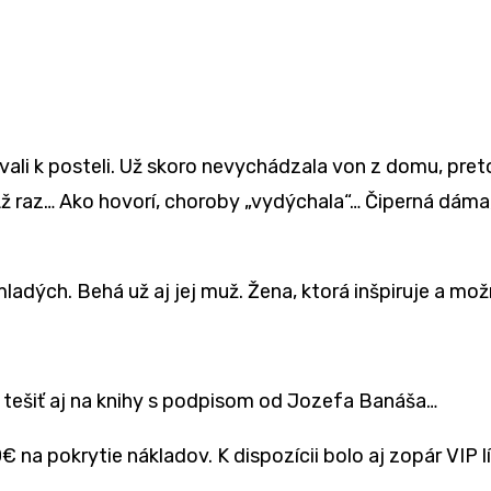
li k posteli. Už skoro nevychádzala von z domu, preto
ž raz… Ako hovorí, choroby „vydýchala“… Čiperná dáma
ladých. Behá už aj jej muž. Žena, ktorá inšpiruje a mož
te tešiť aj na knihy s podpisom od Jozefa Banáša…
 na pokrytie nákladov. K dispozícii bolo aj zopár VIP l