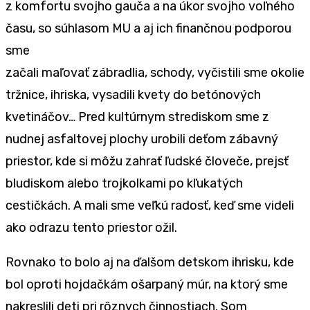
z komfortu svojho gauča a na úkor svojho voľného
času, so súhlasom MU a aj ich finančnou podporou
sme
začali maľovať zábradlia, schody, vyčistili sme okolie
tržnice, ihriska, vysadili kvety do betónových
kvetináčov… Pred kultúrnym strediskom sme z
nudnej asfaltovej plochy urobili deťom zábavný
priestor, kde si môžu zahrať ľudské človeče, prejsť
bludiskom alebo trojkolkami po kľukatých
cestičkách. A mali sme veľkú radosť, keď sme videli
ako odrazu tento priestor ožil.
Rovnako to bolo aj na ďalšom detskom ihrisku, kde
bol oproti hojdačkám ošarpaný múr, na ktorý sme
nakreslili deti pri rôznych činnostiach. Som