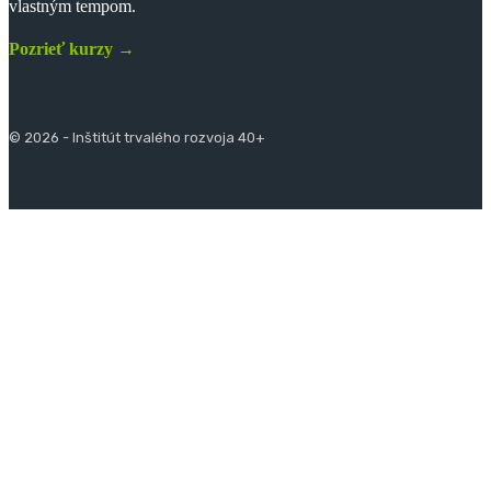
vlastným tempom.
Pozrieť kurzy →
© 2026 - Inštitút trvalého rozvoja 40+