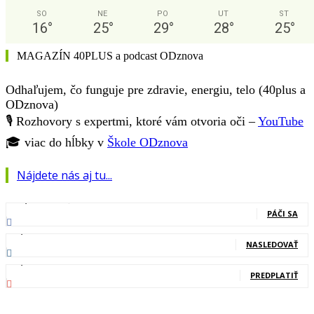
SO
NE
PO
UT
ST
16
°
25
°
29
°
28
°
25
°
MAGAZÍN 40PLUS a podcast ODznova
Odhaľujem, čo funguje pre zdravie, energiu, telo (40plus a
ODznova)
🎙️ Rozhovory s expertmi, ktoré vám otvoria oči –
YouTube
🎓 viac do hĺbky v
Škole ODznova
Nájdete nás aj tu...
127,000
Fanúšikovia
PÁČI SA
20,400
Nasledovníci
NASLEDOVAŤ
83,700
Odberatelia
PREDPLATIŤ