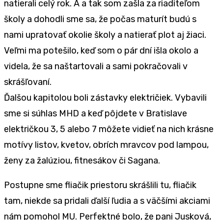
natierali celý rok. A a tak som zašla za riaditeľom
školy a dohodli sme sa, že počas maturít budú s
nami upratovať okolie školy a natierať plot aj žiaci.
Veľmi ma potešilo, keď som o pár dní išla okolo a
videla, že sa naštartovali a sami pokračovali v
skrášľovaní.
Ďalšou kapitolou boli zástavky električiek. Vybavili
sme si súhlas MHD a keď pôjdete v Bratislave
električkou 3, 5 alebo 7 môžete vidieť na nich krásne
motívy listov, kvetov, obrích mravcov pod lampou,
ženy za žalúziou, fitnesákov či Sagana.
Postupne sme fliačik priestoru skrášlili tu, fliačik
tam, niekde sa pridali ďalší ľudia a s väčšími akciami
nám pomohol MU. Perfektné bolo, že pani Jusková,