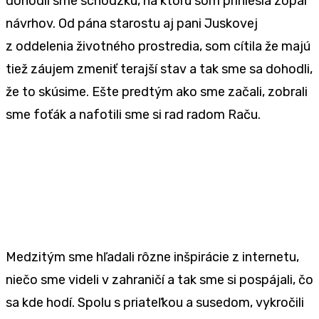
dohodli sme schôdzku, na ktorú som priniesla zopár
návrhov. Od pána starostu aj pani Juskovej
z oddelenia životného prostredia, som cítila že majú
tiež záujem zmeniť terajší stav a tak sme sa dohodli,
že to skúsime. Ešte predtým ako sme začali, zobrali
sme foťák a nafotili sme si rad radom Raču.
Medzitým sme hľadali rôzne inšpirácie z internetu,
niečo sme videli v zahraničí a tak sme si pospájali, čo
sa kde hodí. Spolu s priateľkou a susedom, vykročili