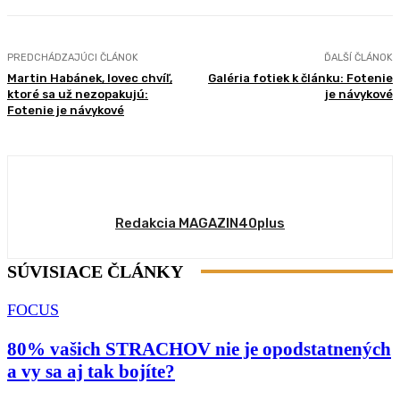
PREDCHÁDZAJÚCI ČLÁNOK
ĎALŠÍ ČLÁNOK
Martin Habánek, lovec chvíľ,
Galéria fotiek k článku: Fotenie
ktoré sa už nezopakujú:
je návykové
Fotenie je návykové
Redakcia MAGAZIN40plus
SÚVISIACE ČLÁNKY
FOCUS
80% vašich STRACHOV nie je opodstatnených
a vy sa aj tak bojíte?