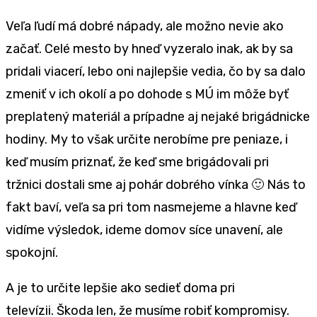
Veľa ľudí má dobré nápady, ale možno nevie ako
začať. Celé mesto by hneď vyzeralo inak, ak by sa
pridali viacerí, lebo oni najlepšie vedia, čo by sa dalo
zmeniť v ich okolí a po dohode s MÚ im môže byť
preplatený materiál a prípadne aj nejaké brigádnicke
hodiny. My to však určite nerobíme pre peniaze, i
keď musím priznať, že keď sme brigádovali pri
tržnici dostali sme aj pohár dobrého vínka 🙂 Nás to
fakt baví, veľa sa pri tom nasmejeme a hlavne keď
vidíme výsledok, ideme domov síce unavení, ale
spokojní.
A je to určite lepšie ako sedieť doma pri
televízii. Škoda len, že musíme robiť kompromisy.