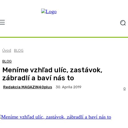
Úvod
BLOG
BLOG
Meníme vzhľad ulíc, zastávok,
zábradlí a baví nás to
Redakcia MAGAZIN40plus
30. Apríla 2019
0
Facebook
X
Pinterest
WhatsApp