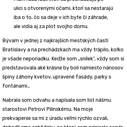
ulici s otvorenými očami, ktorí sa nestarajú
iba o to, čo sa deje v ich byte či záhrade,
ale vidia aj za plot svojho domu.
Bývam v jednej z najkrajších mestských častí
Bratislavy a na prechádzkach ma vždy trápilo, koľko
je všade neporiadku. Keďže som „snílek“, vždy som si
predstavovala aké krásne by boli namiesto nánosov
špiny záhony kvetov, upravené fasády, parky s
fontánami…
Nabrala som odvahu a napísala som list nášmu
starostovi Petrovi Pilinskému. Na moje
prekvapenie sa mi z úradu veľmi rýchlo ozvali,