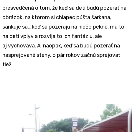
presvedčená o tom, že keď sa deti budú pozerať na
obrázok, na ktorom si chlapec púšťa šarkana,
sánkuje sa… keď sa pozerajú na niečo pekné, má to
na deti vplyv a rozvíja to ich fantáziu, ale
aj vychováva. A naopak, keď sa budú pozerať na
nasprejované steny, o pár rokov začnú sprejovať
tiež