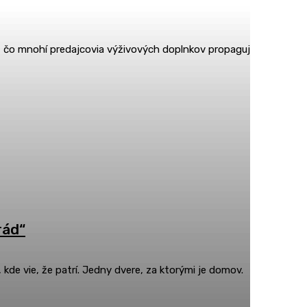
 to, čo mnohí predajcovia výživových doplnkov propagujú. LONGEVI
rád“
de vie, že patrí. Jedny dvere, za ktorými je domov.