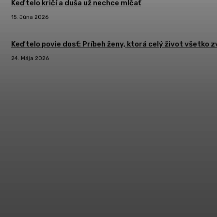
Keď telo kričí a duša už nechce mlčať
15. Júna 2026
Keď telo povie dosť: Príbeh ženy, ktorá celý život všetko z
24. Mája 2026