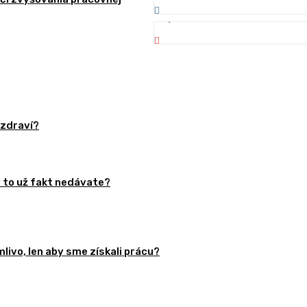
91,500
Odberatelia
 zdraví?
y to už fakt nedávate?
livo, len aby sme získali prácu?