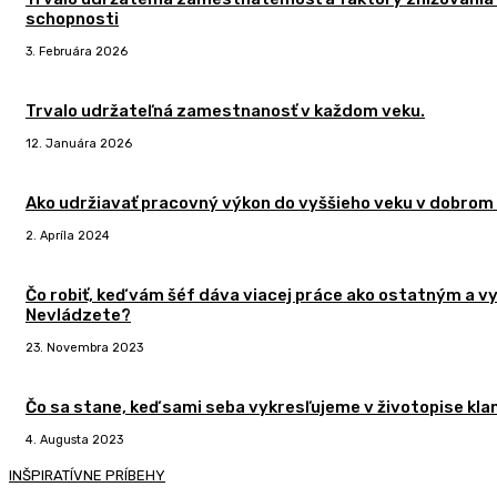
schopnosti
3. Februára 2026
Trvalo udržateľná zamestnanosť v každom veku.
12. Januára 2026
Ako udržiavať pracovný výkon do vyššieho veku v dobrom
2. Apríla 2024
Čo robiť, keď vám šéf dáva viacej práce ako ostatným a v
Nevládzete?
23. Novembra 2023
Čo sa stane, keď sami seba vykresľujeme v životopise klam
4. Augusta 2023
INŠPIRATÍVNE PRÍBEHY