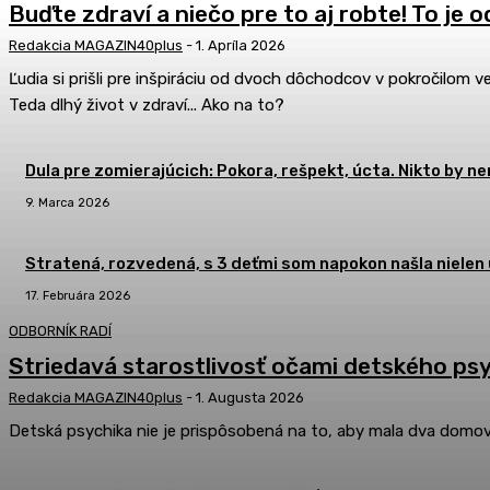
Buďte zdraví a niečo pre to aj robte! To j
Redakcia MAGAZIN40plus
-
1. Apríla 2026
Ľudia si prišli pre inšpiráciu od dvoch dôchodcov v pokročilom 
Teda dlhý život v zdraví... Ako na to?
Dula pre zomierajúcich: Pokora, rešpekt, úcta. Nikto by n
9. Marca 2026
Stratená, rozvedená, s 3 deťmi som napokon našla nielen 
17. Februára 2026
ODBORNÍK RADÍ
Striedavá starostlivosť očami detského psyc
Redakcia MAGAZIN40plus
-
1. Augusta 2026
Detská psychika nie je prispôsobená na to, aby mala dva domovy 