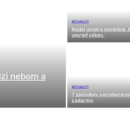
AKTUALITY
Nádej umiera posledná. 
umrieť vôbec.
dzi nebom a
AKTUALITY
7 spôsobov samoliečeni
zadarmo