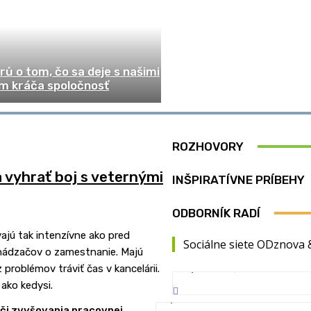
ů o tom, čo sa deje s našimi
am kráča spoločnosť
ROZHOVORY
a vyhrať boj s veternými
INŠPIRATÍVNE PRÍBEHY
ODBORNÍK RADÍ
vajú tak intenzívne ako pred
Sociálne siete ODznova 
uchádzačov o zamestnanie. Majú
problémov tráviť čas v kancelárii.
142,000
Fanúšikovia
ako kedysi.
25,710
Nasledovníci
či zvyšovania pracovnej