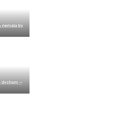
A nemala by
a dychom —