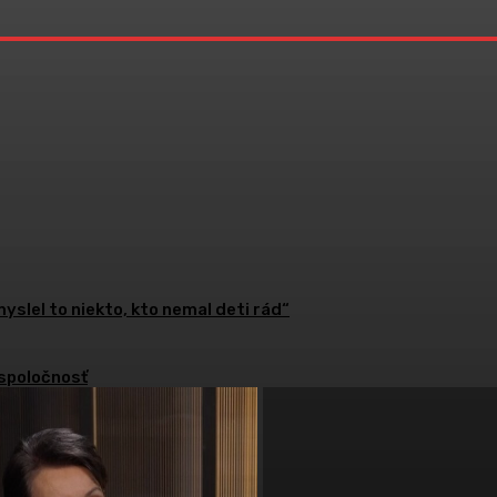
slel to niekto, kto nemal deti rád“
 spoločnosť