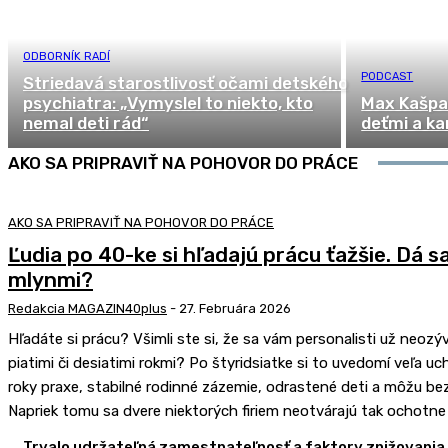
ODBORNÍK RADÍ
PODCAST
Striedavá starostlivosť očami detského
psychiatra: „Vymyslel to niekto, kto
Max Kašpar
nemal deti rád“
deťmi a k
AKO SA PRIPRAVIŤ NA POHOVOR DO PRÁCE
AKO SA PRIPRAVIŤ NA POHOVOR DO PRÁCE
Ľudia po 40-ke si hľadajú prácu ťažšie. Dá s
mlynmi?
Redakcia MAGAZIN40plus
-
27. Februára 2026
Hľadáte si prácu? Všimli ste si, že sa vám personalisti už neozý
piatimi či desiatimi rokmi? Po štyridsiatke si to uvedomí veľa 
roky praxe, stabilné rodinné zázemie, odrastené deti a môžu bez 
Napriek tomu sa dvere niektorých firiem neotvárajú tak ochotne 
Trvalo udržateľná zamestnateľnosť a faktory znižovania 