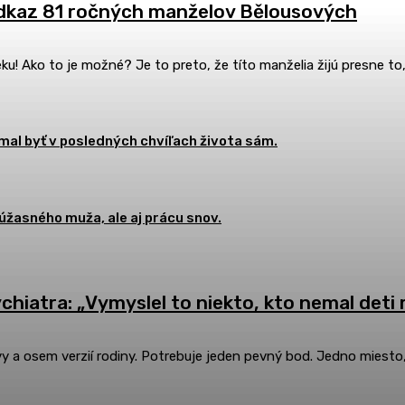
e odkaz 81 ročných manželov Bělousových
veku! Ako to je možné? Je to preto, že títo manželia žijú presne
emal byť v posledných chvíľach života sám.
úžasného muža, ale aj prácu snov.
hiatra: „Vymyslel to niekto, kto nemal deti 
a osem verzií rodiny. Potrebuje jeden pevný bod. Jedno miesto, k