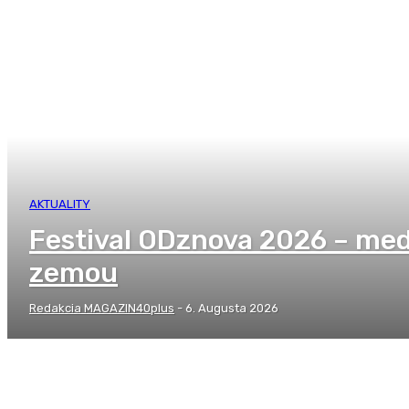
AKTUALITY
Festival ODznova 2026 – me
zemou
Redakcia MAGAZIN40plus
-
6. Augusta 2026