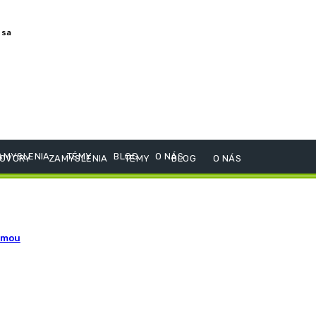
 sa
AMYSLENIA
TÉMY
BLOG
O NÁS
OVORY
ZAMYSLENIA
TÉMY
BLOG
O NÁS
emou