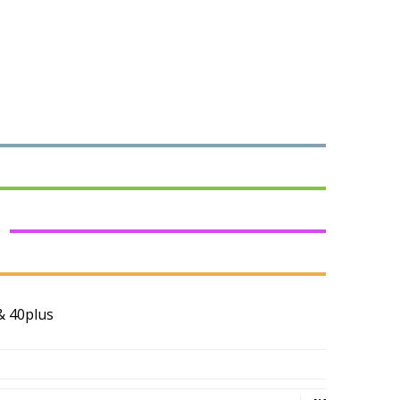
& 40plus
PÁČI SA