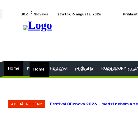
C
30.6
Slovakia
štvrtok, 6 augusta, 2026
Prihlásiť
Home
KURZY
PODCAST
PRÍBEHY
ROZHOVORY
Z
Home
KURZY
PODCAST
PRÍBEHY
ROZH
Festival ODznova 2026 – medzi nebom a z
AKTUÁLNE TÉMY