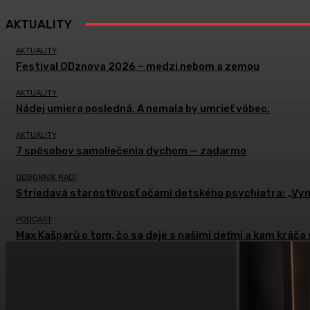
AKTUALITY
AKTUALITY
Festival ODznova 2026 – medzi nebom a zemou
AKTUALITY
Nádej umiera posledná. A nemala by umrieť vôbec.
AKTUALITY
7 spôsobov samoliečenia dychom — zadarmo
ODBORNÍK RADÍ
Striedavá starostlivosť očami detského psychiatra: „Vymy
PODCAST
Max Kašparů o tom, čo sa deje s našimi deťmi a kam kráča